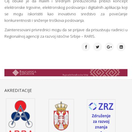
Cilj obuke je da malim i srednjim preduzećima približi koncept
elektronske trgovine, elektronskog poslovanja i digitalnih aplikacija koji
se mogu iskoristiti kao inovativno sredstvo za povećanje
konkurentnosti i sniženje troškova poslovanja.
Zainteresovani privrednici mogu da se prijave da prisustvuju radinici u
Regionalnoj agenciji za razvoj istočne Srbije – RARIS.
AKREDITACIJE