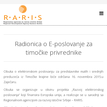
Radionica o E-poslovanje za
timočke privrednike
Obuka o elektronskom poslovanju za predstavnike malih i srednjih
preduzeća iz Timočke krajine biće održana 16. novembra 2015.u
Zaječaru.
Obuka se organizuje u okviru projekta „Razvoj elektronskog
poslovanja“ koji finansira Evropska unija, a realizuje se u saradnji sa
Regionalnom agencijom za razvoj istočne Srbije – RARIS.