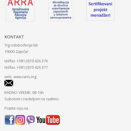
KONTAKT
Trg oslobođenja bb
19000 Zaječar
tel/fax. +381 (0)19 426 376
tel/fax. +381 (0)19 426 377
web.
www.raris.org
RADNO VREME: 08-16h
Subotom i nedeljom ne radimo.
Pratite nas na