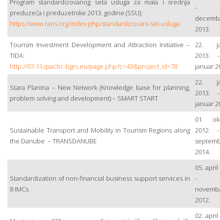
Program standardizovanog seta usluga za mala i srednja
- 3
preduzeća i preduzetnike 2013. godine (SSU):
decemb
https://www.raris.org/index.php/standardizovani-set-usluga
2013.
Tourism Investment Development and Attraction Initiative –
22. ja
TIDA:
2013. 
http://07-13.ipacbc-bgrs.eu/page.php?c=43&project_id=78
januar 2
22. ja
Stara Planina – New Network (Knowledge base for planning,
2013. 
problem solving and development) – SMART START
januar 2
01. ok
Sustainable Transport and Mobility in Tourism Regions along
2012. 
the Danube – TRANSDANUBE
septemb
2014.
05. april
Standardization of non-financial business support services in
- 0
8 IMCs
novemb
2012.
02. april