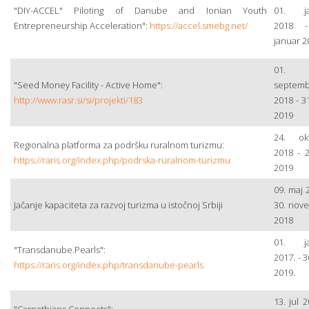
"DIY-ACCEL" Piloting of Danube and Ionian Youth
01. ja
Entrepreneurship Acceleration":
https://accel.smebg.net/
2018 -
januar 2
01.
"Seed Money Facility - Active Home":
septemb
http://www.rasr.si/si/projekti/183
2018 - 3
2019
24. ok
Regionalna platforma za podršku ruralnom turizmu:
2018 - 2
https://raris.org/index.php/podrska-ruralnom-turizmu
2019
09. maj 
Jačanje kapaciteta za razvoj turizma u istočnoj Srbiji
30. nov
2018
01. ja
"Transdanube.Pearls":
2017. - 3
https://raris.org/index.php/transdanube-pearls
2019.
13. jul 2