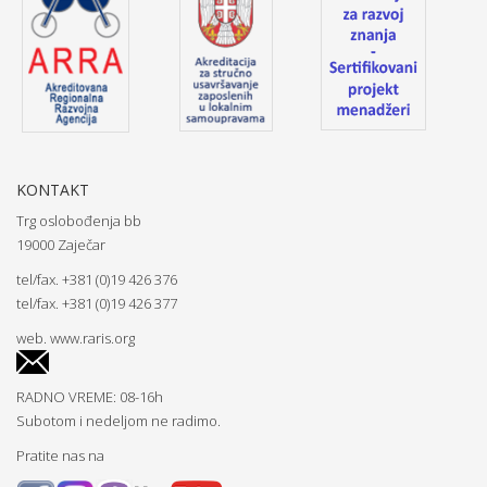
KONTAKT
Trg oslobođenja bb
19000 Zaječar
tel/fax. +381 (0)19 426 376
tel/fax. +381 (0)19 426 377
web.
www.raris.org
RADNO VREME: 08-16h
Subotom i nedeljom ne radimo.
Pratite nas na