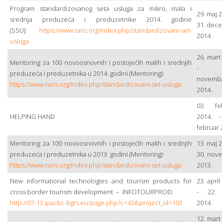
Program standardizovanog seta usluga za mikro, mala i
29. maj 2
srednja preduzeća i preduzetnike 2014. godine
31. dec
(SSU):
https://www.raris.org/index.php/standardizovani-set-
2014.
usluga
26. mart
Mentoring za 100 novoosnovnih i postojećih malih i srednjih
- 3
preduzeća i preduzetnika u 2014. godini (Mentoring):
novemb
https://www.raris.org/index.php/standardizovani-set-usluga
2014.
03. fe
HELPING HAND
2014. 
februar 
Mentoring za 100 novoosnovnih i postojećih malih i srednjih
13. maj 2
preduzeća i preduzetnika u 2013. godini (Mentoring):
30. nov
https://www.raris.org/index.php/standardizovani-set-usluga
2013.
New informational technologies and tourism products for
23. april
cross border tourism development – INFOTOURPROD:
- 22. 
http://07-13.ipacbc-bgrs.eu/page.php?c=43&project_id=103
2014.
12. mart