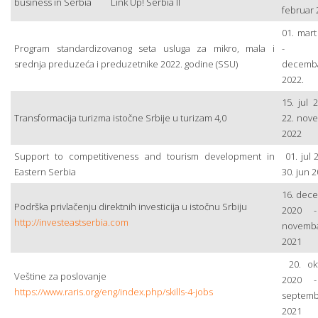
business in Serbia Link Up! Serbia II
februar 
01. mart
Program standardizovanog seta usluga za mikro, mala i
- 3
srednja preduzeća i preduzetnike 2022. godine (SSU)
decemb
2022.
15. jul 
Transformacija turizma istočne Srbije u turizam 4,0
22. nov
2022
Support to competitiveness and tourism development in
01. jul 
Eastern Serbia
30. jun 
16. dec
Podrška privlačenju direktnih investicija u istočnu Srbiju
2020 -
http://investeastserbia.com
novemb
2021
20. ok
Veštine za poslovanje
2020 -
https://www.raris.org/eng/index.php/skills-4-jobs
septemb
2021