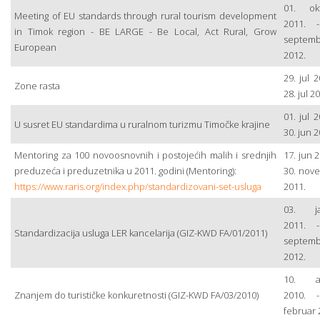
01. ok
Meeting of EU standards through rural tourism development
2011. 
in Timok region - BE LARGE - Be Local, Act Rural, Grow
septemb
European
2012.
29. jul 2
Zone rasta
28. jul 2
01. jul 2
U susret EU standardima u ruralnom turizmu Timočke krajine
30. jun 2
Mentoring za 100 novoosnovnih i postojećih malih i srednjih
17. jun 2
preduzeća i preduzetnika u 2011. godini (Mentoring):
30. nov
https://www.raris.org/index.php/standardizovani-set-usluga
2011.
03. ja
2011. 
Standardizacija usluga LER kancelarija (GIZ-KWD FA/01/2011)
septemb
2012.
10. av
Znanjem do turističke konkuretnosti (GIZ-KWD FA/03/2010)
2010. 
februar 