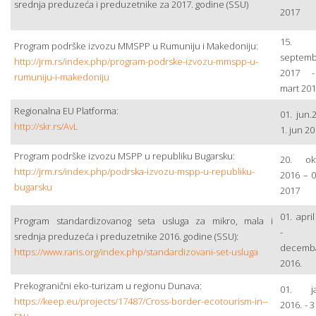
srednja preduzeća i preduzetnike za 2017. godine (SSU)
2017
15.
Program podrške izvozu MMSPP u Rumuniju i Makedoniju:
septemb
http://jrm.rs/index.php/program-podrske-izvozu-mmspp-u-
2017 -
rumuniju-i-makedoniju
mart 20
Regionalna EU Platforma:
01. jun.
http://skr.rs/AvL
1. jun 2
Program podrške izvozu MSPP u republiku Bugarsku:
20. ok
http://jrm.rs/index.php/podrska-izvozu-mspp-u-republiku-
2016 – 0
bugarsku
2017
01. apri
Program standardizovanog seta usluga za mikro, mala i
- 3
srednja preduzeća i preduzetnike 2016. godine (SSU):
decemb
https://www.raris.org/index.php/standardizovani-set-usluga
2016.
Prekogranični eko-turizam u regionu Dunava:
01. ja
https://keep.eu/projects/17487/Cross-border-ecotourism-in--
2016. - 3