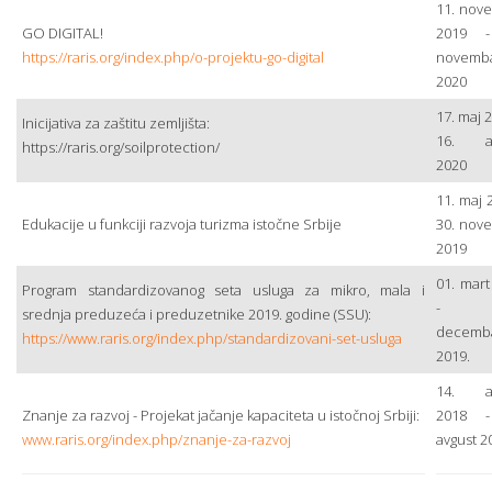
11. nov
GO DIGITAL!
2019 -
https://raris.org/index.php/o-projektu-go-digital
novemb
2020
17. maj 
Inicijativa za zaštitu zemljišta:
16. av
https://raris.org/soilprotection/
2020
11. maj 
Edukacije u funkciji razvoja turizma istočne Srbije
30. nov
2019
01. mart
Program standardizovanog seta usluga za mikro, mala i
- 3
srednja preduzeća i preduzetnike 2019. godine (SSU):
decemb
https://www.raris.org/index.php/standardizovani-set-usluga
2019.
14. av
Znanje za razvoj - Projekat jačanje kapaciteta u istočnoj Srbiji:
2018 -
www.raris.org/index.php/znanje-za-razvoj
avgust 2