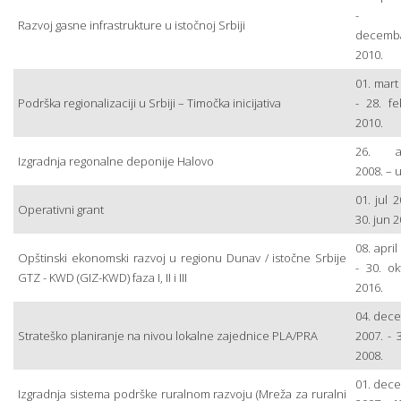
- 3
Razvoj gasne infrastrukture u istočnoj Srbiji
decemb
2010.
01. mart
Podrška regionalizaciji u Srbiji – Timočka inicijativa
- 28. fe
2010.
26. av
Izgradnja regonalne deponije Halovo
2008. – 
01. jul 2
Operativni grant
30. jun 2
08. april
Opštinski ekonomski razvoj u regionu Dunav / istočne Srbije
- 30. ok
GTZ - KWD (GIZ-KWD) faza I, II i III
2016.
04. dec
Strateško planiranje na nivou lokalne zajednice PLA/PRA
2007. - 3
2008.
01. dec
Izgradnja sistema podrške ruralnom razvoju (Mreža za ruralni