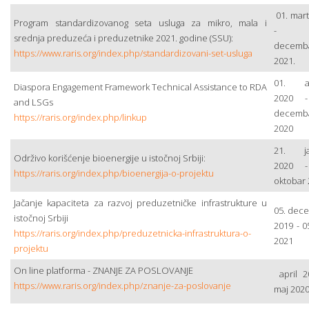
01. mart
Program standardizovanog seta usluga za mikro, mala i
- 3
srednja preduzeća i preduzetnike 2021. godine (SSU):
decemb
https://www.raris.org/index.php/standardizovani-set-usluga
2021.
01. av
Diaspora Engagement Framework Technical Assistance to RDA
2020 -
and LSGs
decemb
https://raris.org/index.php/linkup
2020
21. ja
Održivo korišćenje bioenergije u istočnoj Srbiji:
2020 -
https://raris.org/index.php/bioenergija-o-projektu
oktobar
Jačanje kapaciteta za razvoj preduzetničke infrastrukture u
05. dec
istočnoj Srbiji
2019 - 0
https://raris.org/index.php/preduzetnicka-infrastruktura-o-
2021
projektu
On line platforma - ZNANJE ZA POSLOVANJE
april 2
https://www.raris.org/index.php/znanje-za-poslovanje
maj 202