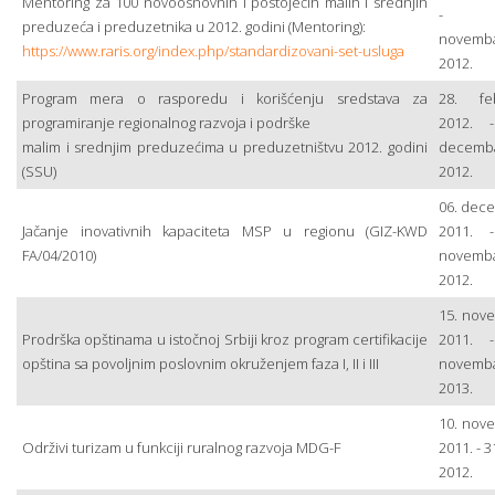
Mentoring za 100 novoosnovnih i postojećih malih i srednjih
- 3
preduzeća i preduzetnika u 2012. godini (Mentoring):
novemb
https://www.raris.org/index.php/standardizovani-set-usluga
2012.
Program mera o rasporedu i korišćenju sredstava za
28. fe
programiranje regionalnog razvoja i podrške
2012. 
malim i srednjim preduzećima u preduzetništvu 2012. godini
decemb
(SSU)
2012.
06. dec
Jačanje inovativnih kapaciteta MSP u regionu (GIZ-KWD
2011. 
FA/04/2010)
novemb
2012.
15. nov
Prodrška opštinama u istočnoj Srbiji kroz program certifikacije
2011. 
opština sa povoljnim poslovnim okruženjem faza I, II i III
novemb
2013.
10. nov
Održivi turizam u funkciji ruralnog razvoja MDG-F
2011. - 3
2012.