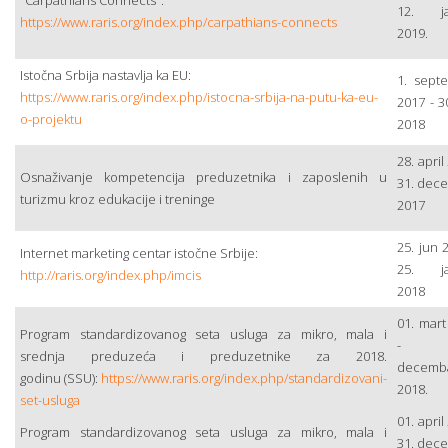
"Carpathians Connects":
12. ja
https://www.raris.org/index.php/carpathians-connects
2019.
Istočna Srbija nastavlja ka EU:
1. sept
https://www.raris.org/index.php/istocna-srbija-na-putu-ka-eu-
2017 - 3
o-projektu
2018
28. april
Osnaživanje kompetencija preduzetnika i zaposlenih u
31. dec
turizmu kroz edukacije i treninge
2017
25. jun 
Internet marketing centar istočne Srbije:
25. ja
http://raris.org/index.php/imcis
2018
01. mart
Program standardizovanog seta usluga za mikro, mala i
- 3
srednja preduzeća i preduzetnike za 2018.
decemb
godinu (SSU):
https://www.raris.org/index.php/standardizovani-
2018.
set-usluga
01. april
Program standardizovanog seta usluga za mikro, mala i
31. dec