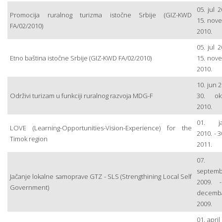
05. jul 2
Promocija ruralnog turizma istočne Srbije (GIZ-KWD
15. nov
FA/02/2010)
2010.
05. jul 2
Etno baština istočne Srbije (GIZ-KWD FA/02/2010)
15. nov
2010.
10. jun 2
Održivi turizam u funkciji ruralnog razvoja MDG-F
30. ok
2010.
01. ja
LOVE (Learning-Opportunities-Vision-Experience) for the
2010. - 3
Timok region
2011.
07.
septemb
Jačanje lokalne samoprave GTZ - SLS (Strengthining Local Self
2009. 
Government)
decemb
2009.
01. april