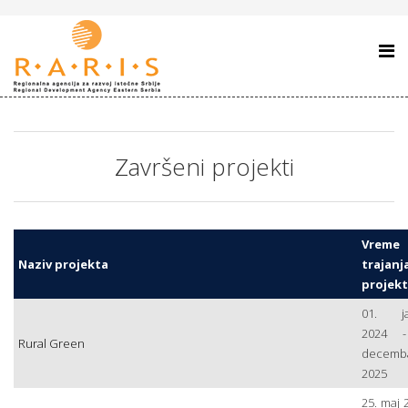
Završeni projekti
Vreme
Naziv projekta
trajanj
projek
01. ja
2024 -
Rural Green
decemb
2025
25. maj 