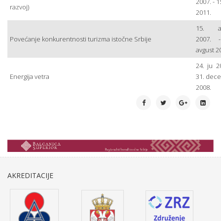
2007. - 1
razvoj)
2011.
15. av
Povećanje konkurentnosti turizma istočne Srbije
2007. 
avgust 2
24. ju 2
Energija vetra
31. dec
2008.
AKREDITACIJE