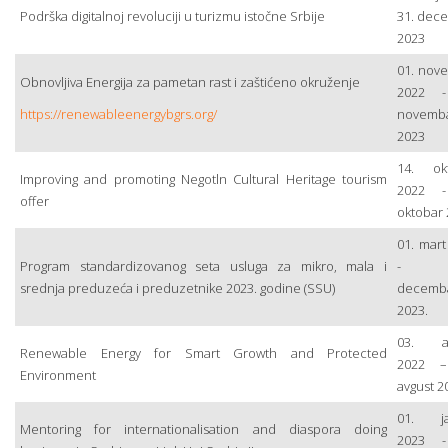
Podrška digitalnoj revoluciji u turizmu istočne Srbije
31. dec
2023
01. nov
Obnovljiva Energija za pametan rast i zaštićeno okruženje
2022 -
https://renewableenergybgrs.org/
novemb
2023
14. ok
Improving and promoting Negotln Cultural Heritage tourism
2022 -
offer
oktobar
01. mart
Program standardizovanog seta usluga za mikro, mala i
- 3
srednja preduzeća i preduzetnike 2023. godine (SSU)
decemb
2023.
03. av
Renewable Energy for Smart Growth and Protected
2022 –
Environment
avgust 2
01. ja
Mentoring for internationalisation and diaspora doing
2023 -