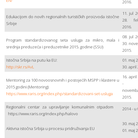
EN/
2016.
11. jul 2
Edukacijom do novih regionalnih turističkih proizvoda istočne
28. fe
Srbije
2016.
08. jul 2
Program standardizovanog seta usluga za mikro, mala i
30. nov
srednja preduzeća i preduzetnike 2015. godine (SSU)
2015.
Istočna Srbija na putu ka EU:
01. maj 2
http://skr.rs/AvL
30. april
16. april
Mentoring za 100 novoosnovnih i postojećih MSPP i klastere u
- 3
2015 godini (Mentoring):
novemb
https://www.raris.org/index.php/standardizovani-set-usluga
2015.
Regionalni centar za upravljanje komunalnim otpadom
2014 - u
https://www.raris.org/index.php/halovo
30. maj 2
Aktivna istočna Srbija u procesu pridruživanja EU
01. maj 