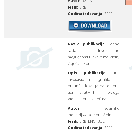
Autor:
RARIS
Jezik:
SRB
Godina izdavanja:
2012.
Naziv publikacije:
Zone
rasta – Investicione
mogućnosti u okruzima Vidin,
Zaječar i Bor
Opis publikacije:
100
investicionih grinfild i
braunfild lokacija na teritoriji
administrativnih okruga
Vidina, Bora i Zaječara
Autor:
Trgovinsko
industrijska komora Vidin
Jezik:
SRB,
ENG
,
BUL
Godina izdavanja:
2011.