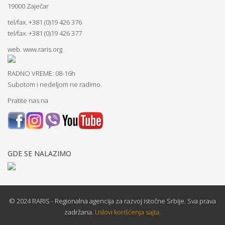
19000 Zaječar
tel/fax. +381 (0)19 426 376
tel/fax. +381 (0)19 426 377
web.
www.raris.org
RADNO VREME: 08-16h
Subotom i nedeljom ne radimo.
Pratite nas na
GDE SE NALAZIMO
© 2024 RARIS - Regionalna agencija za razvoj istočne Srbije. Sva prava
zadržana.
Uslovi korišćenja sajta.