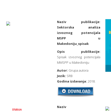
Naziv publikacije:
Sektorska analiza
izvoznog potencijala
MSPP u
Makedoniju_spisak
Opis publikacije:
Spisak izvoznog potencijala
MMSPP u Makedoniju
Autor:
Grupa autora
Jezik:
SRB
Godina izdavanja:
2018.
Naziv