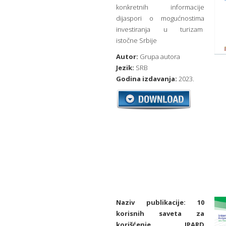
konkretnih informacije
dijaspori o mogućnostima
investiranja u turizam
istočne Srbije
Autor:
Grupa autora
Jezik:
SRB
Godina izdavanja:
2023.
Naziv publikacije:
10
korisnih saveta za
korišćenje IPARD