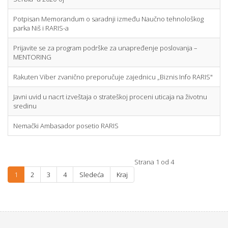
Potpisan Memorandum o saradnji između Naučno tehnološkog
parka Niš i RARIS-a
Prijavite se za program podrške za unapređenje poslovanja –
MENTORING
Rakuten Viber zvanično preporučuje zajednicu „Biznis Info RARIS"
Javni uvid u nacrt izveštaja o strateškoj proceni uticaja na životnu
sredinu
Nemački Ambasador posetio RARIS
Strana 1 od 4
1
2
3
4
Sledeća
Kraj