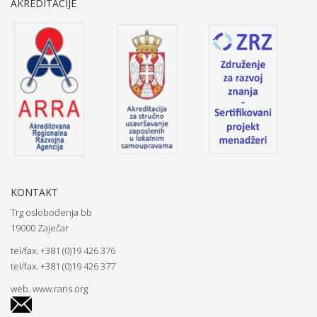
AKREDITACIJE
KONTAKT
Trg oslobođenja bb
19000 Zaječar
tel/fax. +381 (0)19 426 376
tel/fax. +381 (0)19 426 377
web.
www.raris.org