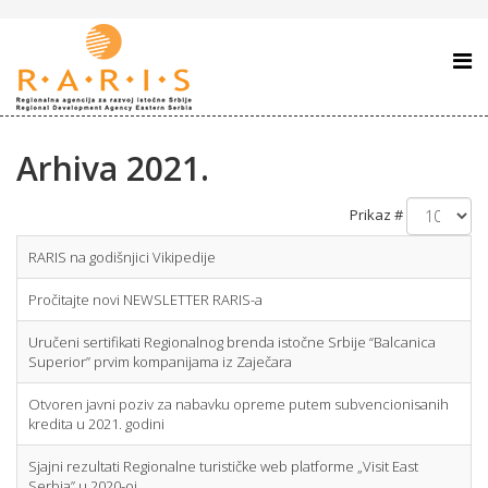
Arhiva 2021.
Prikaz #
RARIS na godišnjici Vikipedije
Pročitajte novi NEWSLETTER RARIS-a
Uručeni sertifikati Regionalnog brenda istočne Srbije “Balcanica
Superior” prvim kompanijama iz Zaječara
Otvoren javni poziv za nabavku opreme putem subvencionisanih
kredita u 2021. godini
Sjajni rezultati Regionalne turističke web platforme „Visit East
Serbia” u 2020-oj