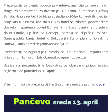
Prezentacija će okupiti vodeće privrednike, agencije za nekretnine i
druge zainteresovane za investicije u turizmu iz Pančeva i južnog
Banata. Na prezentaciji će biti predstavljeno 20-tak konkretnih lokacija i
projekata iz turizma, kao što su: SPA hotel sa izdatom građevinskom
dozvolom, apartmani pored Dunava ili na Staroj planini, etno selo u
dolini Timoka, zip line na Đerdapu, parcela na skijalištu Crni Vrh,
Gamzigradska banja, hoteli u Sokobanji i Staroj planini, ribnjak na
Dunavu, kamp pored Negotinskih vinarija itd.
Prezentacija se organizuje u saradnji sa RPK Pančevo - Regionalnom
privrednom komorom Južnobanatskog upravnog okruga.
Učešće na prezentaciji je besplatno, uz obaveznu prijavu učešća
najkasnije do ponedeljka, 11. aprila.
Više informacija o prezentaciji i načinu prijave možete pronaći
ovde