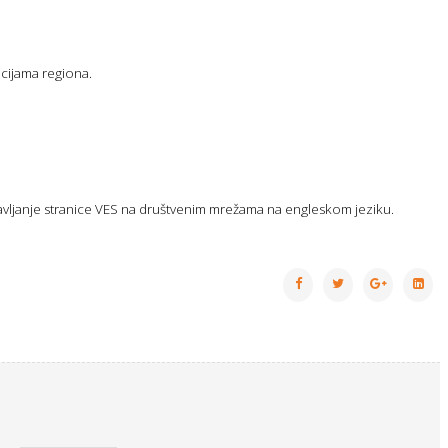
acijama regiona.
stavljanje stranice VES na društvenim mrežama na engleskom jeziku.