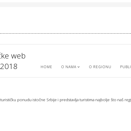
ičke web
u 2018
HOME
O NAMA
O REGIONU
PUBLI
 turističku ponudu istočne Srbije i predstavlja turistima najbolje što naš r