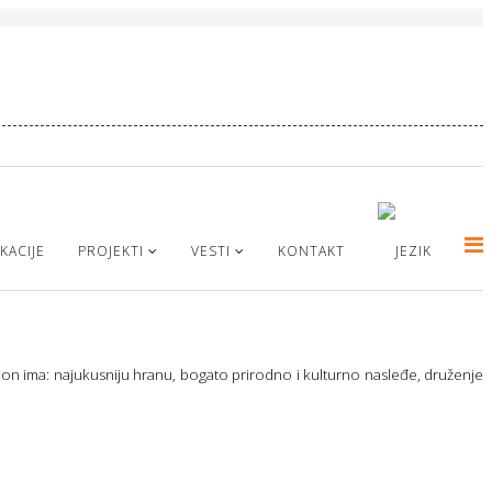
KACIJE
PROJEKTI
VESTI
KONTAKT
egion ima: najukusniju hranu, bogato prirodno i kulturno nasleđe, druženje