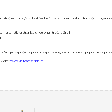
istočne Srbije „Visit East Serbia“ u saradnji sa lokalnim turističkim organiz
ja turistička stranica u regionu i treća u Srbiji,
i,
čne Srbije. Započet je prevod sajta na engleski i počele su pripreme za po
 vidite:
www.visiteastserbia.rs