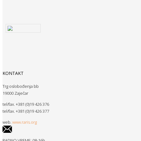
KONTAKT
Trg oslobođenja bb
19000 Zaječar
tel/fax. +381 (0)19 426 376
tel/fax. +381 (0)19 426 377
web.
www.raris.org
RADNO VREME: 08-16h