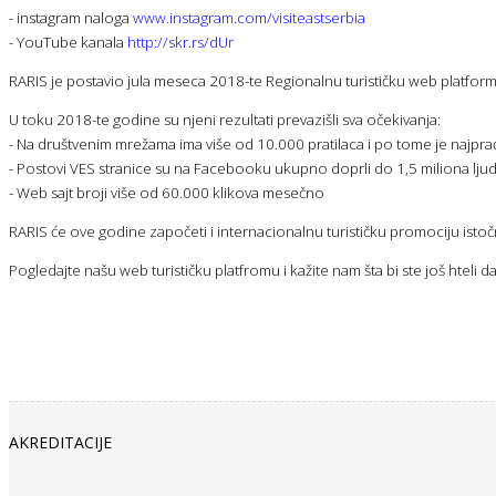
- instagram naloga
www.instagram.com/visiteastserbia
- YouTube kanala
http://skr.rs/dUr
RARIS je postavio jula meseca 2018-te Regionalnu turističku web platformu 
U toku 2018-te godine su njeni rezultati prevazišli sva očekivanja:
- Na društvenim mrežama ima više od 10.000 pratilaca i po tome je najpraćeni
- Postovi VES stranice su na Facebooku ukupno doprli do 1,5 miliona ljud
- Web sajt broji više od 60.000 klikova mesečno
RARIS će ove godine započeti i internacionalnu turističku promociju isto
Pogledajte našu web turističku platfromu i kažite nam šta bi ste još hteli da
AKREDITACIJE