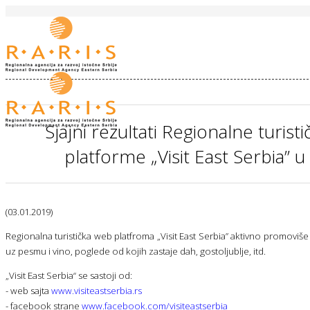
Sjajni rezultati Regionalne turist
platforme „Visit East Serbia” 
(03.01.2019)
Regionalna turistička web platfroma „Visit East Serbia” aktivno promoviše
uz pesmu i vino, poglede od kojih zastaje dah, gostoljublje, itd.
„Visit East Serbia“ se sastoji od:
- web sajta
www.visiteastserbia.rs
- facebook strane
www.facebook.com/visiteastserbia