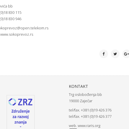
ovića bb
 (0)18 830 115
 (0)18 830 946
okoprevoz@open.telekom.rs
.
www.sokoprevoz.rs
KONTAKT
Trg oslobođenja bb
19000 Zaječar
tel/fax. +381 (0)19 426 376
tel/fax. +381 (0)19 426 377
web.
www.raris.org