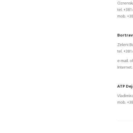
Ozrensk
tel. +381
mob. +38
Bortrav
Zeleni B
tel. +381
e-mail.
o
Internet
ATP Dej
Vladimir
mob. +38