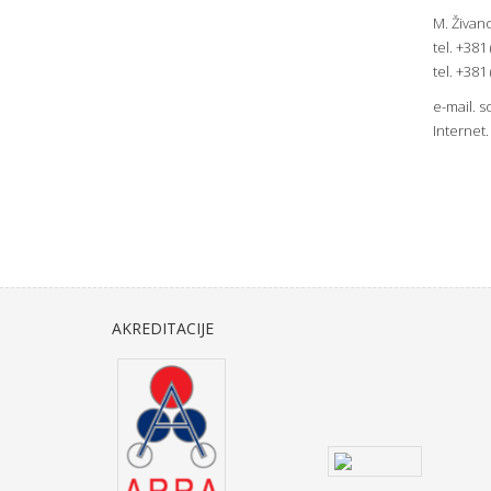
M. Živan
tel. +381
tel. +381
e-mail.
s
Internet
AKREDITACIJE