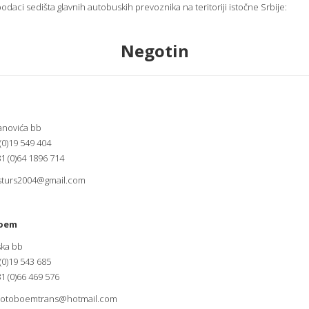
odaci sedišta glavnih autobuskih prevoznika na teritoriji istočne Srbije:
Negotin
anovića bb
 (0)19 549 404
1 (0)64 1896 714
sturs2004@gmail.com
oem
ka bb
 (0)19 543 685
1 (0)66 469 576
otoboemtrans@hotmail.com