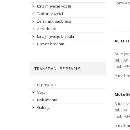
Kontakt p
Iznajmljivanje vozila
Taxi prevoznici
Železnički saobraćaj
Aerodromi
Iznajmljivanje bicikala
AS Turs
Prevoz brodom
Srbe Jov
tel. +381
mob. +38
TRANSDANUBE.PEARLS
e-mail.
a
O projektu
Vesti
Moto B
Dokumenta
Badnjevs
Galerija
tel. +381
mob. +38
e-mail.
m