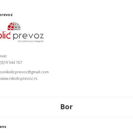
 prevoz
ovac
 (0)19 544 767
oonikolicprevoz@gmail.com
.
www.nikolicprevoz.rs
Bor
ans