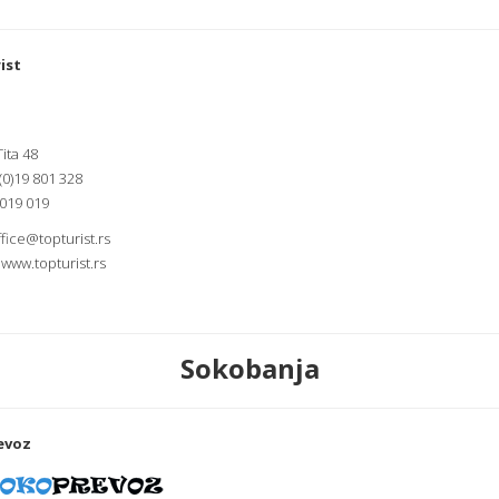
ist
ita 48
 (0)19 801 328
 019 019
ffice@topturist.rs
.
www.topturist.rs
Sokobanja
evoz