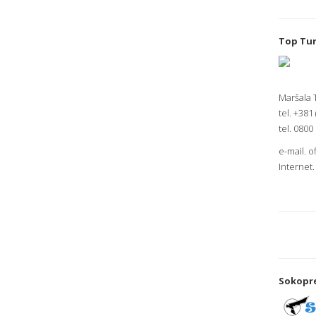
Top Tur
Maršala T
tel. +381
tel. 0800
e-mail.
o
Internet
Sokopr