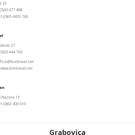
a 32
 (0)30 477 488
1 (0)65 4433 760
el
ulevar 27
 (0)30 444 760
ffice@bortravel.net
.
www.bortravel.net
an
a Nazora 13
1 (0)63 400 010
Grabovica