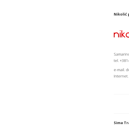
Nikolić
Samarin
tel. +381
e-mail.
d
Internet
Sima Tr