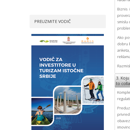
Biznis
provera
PREUZMITE VODIČ
smislu 
problem
Ako po
dobru b
anketa,
reklama
Razmisl
3. Koju
to coll
Komplek
regulati
Preduz
privred
obavez
imovino