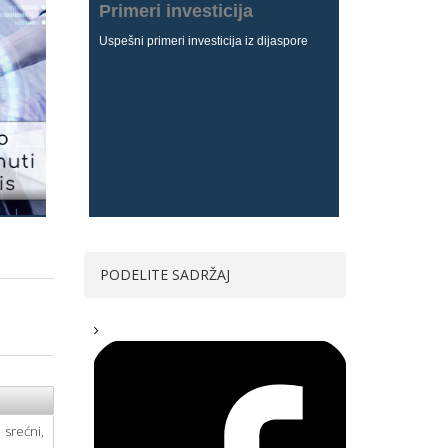
Primeri investicija
Uspešni primeri investicija iz dijaspore
 Srbiji
PODELITE SADRŽAJ
 srećni,