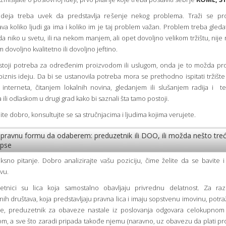
 ideja treba uvek da predstavlja rešenje nekog problema. Traži se pr
va koliko ljudi ga ima i koliko im je taj problem važan. Problem treba gledat
da niko u svetu, ili na nekom manjem, ali opet dovoljno velikom tržištu, nije r
 dovoljno kvalitetno ili dovoljno jeftino.
stoji potreba za određenim proizvodom ili uslugom, onda je to možda pro
iznis ideju. Da bi se ustanovila potreba mora se prethodno ispitati tržišt
 interneta, čitanjem lokalnih novina, gledanjem ili slušanjem radija i tel
 ili odlaskom u drugi grad kako bi saznali šta tamo postoji.
ite dobro, konsultujte se sa stručnjacima i ljudima kojima verujete.
 pravnu formu da odaberem: preduzetnik ili DOO, ili možda nešto tre
apse
sno pitanje. Dobro analizirajte vašu poziciju, čime želite da se bavite 
vu.
etnici su lica koja samostalno obavljaju privrednu delatnost. Za raz
nih društava, koja predstavljaju pravna lica i imaju sopstvenu imovinu, potraž
e, preduzetnik za obaveze nastale iz poslovanja odgovara celokupnom
m, a sve što zaradi pripada takođe njemu (naravno, uz obavezu da plati p