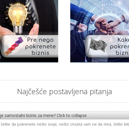
nego što počnete
Kako pokrenuti biznis
is
Kako pokrenuti i registrovati biznis u
m je potrebno pre nego što
ete svoj biznis?
Najčešće postavljena pitanja
i je samostalni biznis za mene?
Click to collapse
 želite da pokrenete nešto svoje, nešto iznutra vam ne da mira, želite biti