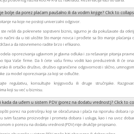
ciju poslovnog naziva kod APR-a uz naknadu. Rezervacija važi 60 dana.
i je bolje da porez plaćam paušalno ili da vodim knjige?
Click to collap
itanje na koje ne postoji univerzalni odgovor.
 ste rešili da pokrenete sopstveni biznis, sigurno je da pokušavate da otkrij
to načini da u isti uložite što manje novca i prođete sa što manje plaćanja
ržavi a da istovremeno radite brzo i efikasno.
odela oporezivanja uglavnom je glavna odluka i za rešavanje pitanja pravn
 tipa Vaše firme. Da li ćete vašu firmu voditi kao preduzetnik ili će ona
rsko ili ortačko društvo, društvo ograničene odgovornosti i slično, umnogom
ke za model oporezivanja za koji se odlučite.
rajte regulativu, konsultujte knjigovođu ili druge stručnjake. Razgova
jima koji su već u biznisu.
i i kada da uđem u sistem PDV (porez na dodatu vrednost)?
Click to c
opšti porez na potrošnju koji se obračunava i plaća na isporuku dobara i 
 u svim fazama proizvodnje i prometa dobara i usluga, kao i na uvoz doba
onom o porezu na dodatu vrednost (PDV) nije drukčije propisano.