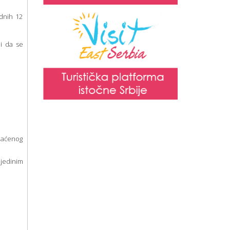
odnih 12
ni da se
plaćenog
jedinim