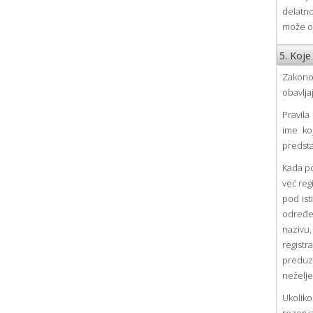
delatno
može ob
5. Koje
Zakono
obavlja
Pravila
ime ko
predsta
Kada po
već reg
pod ist
određen
nazivu
registr
preduze
neželje
Ukolik