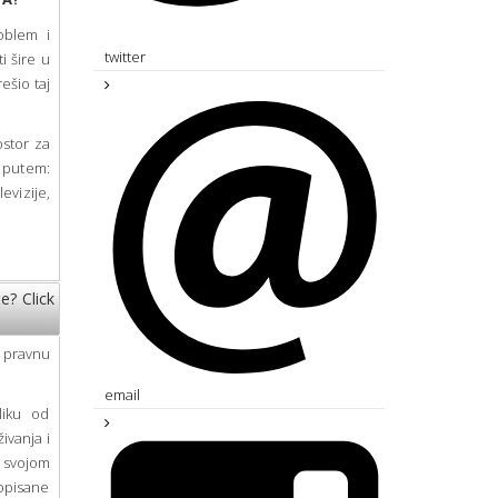
oblem i
twitter
i šire u
ešio taj
stor za
e putem:
evizije,
će?
Click
i pravnu
email
liku od
ivanja i
 svojom
ropisane