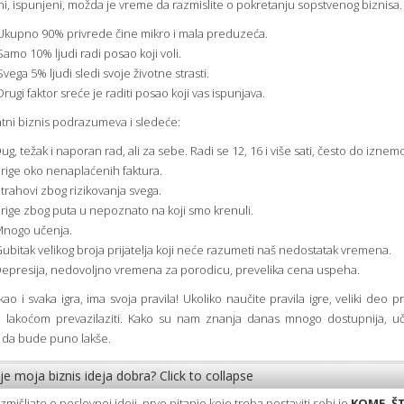
i, ispunjeni, možda je vreme da razmislite o pokretanju sopstvenog biznisa.
Ukupno 90% privrede čine mikro i mala preduzeća.
Samo 10% ljudi radi posao koji voli.
Svega 5% ljudi sledi svoje životne strasti.
Drugi faktor sreće je raditi posao koji vas ispunjava.
vatni biznis podrazumeva i sledeće:
Dug, težak i naporan rad, ali za sebe. Radi se 12, 16 i više sati, često do iznemo
Brige oko nenaplaćenih faktura.
Strahovi zbog rizikovanja svega.
Brige zbog puta u nepoznato na koji smo krenuli.
Mnogo učenja.
Gubitak velikog broja prijatelja koji neće razumeti naš nedostatak vremena.
Depresija, nedovoljno vremena za porodicu, prevelika cena uspeha.
 kao i svaka igra, ima svoja pravila! Ukoliko naučite pravila igre, veliki deo 
a lakoćom prevazilaziti. Kako su nam znanja danas mnogo dostupnija, uč
 da bude puno lakše.
i je moja biznis ideja dobra?
Click to collapse
zmišljate o poslovnoj ideji, prvo pitanje koje treba postaviti sebi je
KOME, Š