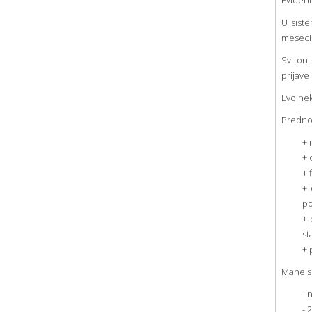
Evident
U siste
meseci 
Svi oni
prijave
Evo nek
Prednos
+ 
+ 
+ 
+ 
po
+ 
st
+ 
Mane s
- 
- 