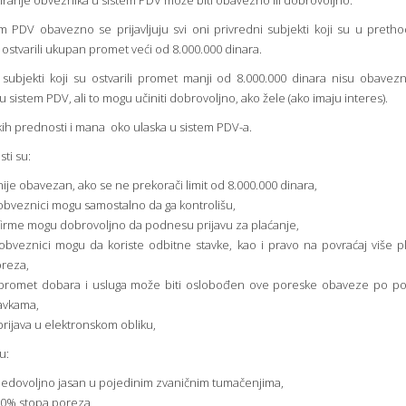
iranje obveznika u sistem PDV može biti obavezno ili dobrovoljno.
m PDV obavezno se prijavljuju svi oni privredni subjekti koji su u preth
ostvarili ukupan promet veći od 8.000.000 dinara.
 subjekti koji su ostvarili promet manji od 8.000.000 dinara nisu obavez
 u sistem PDV, ali to mogu učiniti dobrovoljno, ako žele (ako imaju interes).
ih prednosti i mana oko ulaska u sistem PDV-a.
ti su:
nije obavezan, ako se ne prekorači limit od 8.000.000 dinara,
obveznici mogu samostalno da ga kontrolišu,
firme mogu dobrovoljno da podnesu prijavu za plaćanje,
obveznici mogu da koriste odbitne stavke, kao i pravo na povraćaj više 
reza,
promet dobara i usluga može biti oslobođen ove poreske obaveze po po
avkama,
prijava u elektronskom obliku,
u:
nedovoljno jasan u pojedinim zvaničnim tumačenjima,
20% stopa poreza,