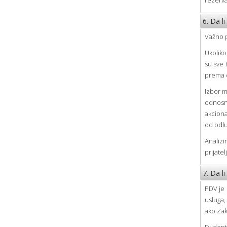
rezerva
6. Da l
Važno p
Ukoliko
su sve 
prema d
Izbor m
odnosno
akciona
od odlu
Analizi
prijatel
7. Da l
PDV je 
usluga,
ako Zak