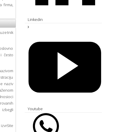
a firma,
Linkedin
uzetnik
poslovno
i često
 nazivom
straciju
je naziv
traženom
nosioci
trovanih
Youtube
 izbegli
zvršite