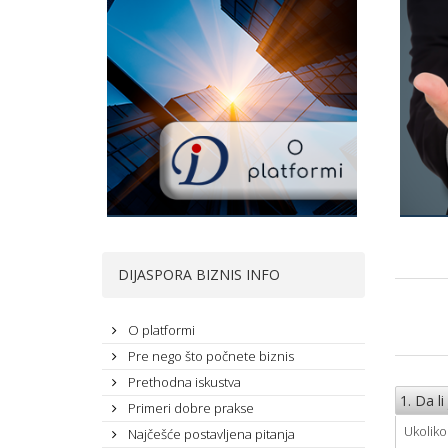
O platformi
Pre 
bizn
Platforma Dijaspora Biznis Info –
DIJASPORA BIZNIS INFO
Šta Va
inforamcije o uslovima, mogućnostima i
pokren
prednostima vođenja biznisa u istočnoj
O platformi
Srbiji
Pre nego što počnete biznis
Prethodna iskustva
1. Da l
Primeri dobre prakse
Ukoliko
Najčešće postavljena pitanja