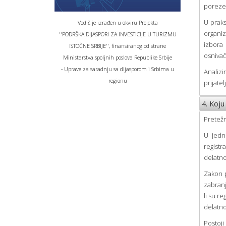
poreze 
U praks
Vodič je izrađen u okviru Projekta
organiz
''PODRŠKA DIJASPORI ZA INVESTICIJE U TURIZMU
izbora 
ISTOČNE SRBIJE'', finansiranog od strane
osnivača
Ministarstva spoljnih poslova Republike Srbije
- Uprave za saradnju sa dijasporom i Srbima u
Analizi
regionu
prijatel
4. Koju
Pretežn
U jedn
registr
delatno
Zakon p
zabranj
li su r
delatno
Postoji