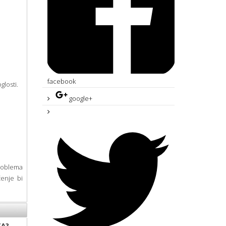
facebook
glosti.
google+
problema
enje bi
TA?