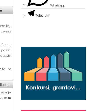
Whatsapp
se
Telegram
ete koji
 obaveza
e forme,
 postati
e zavisi
rajte sa
ollapse
pružanje
ra, osim