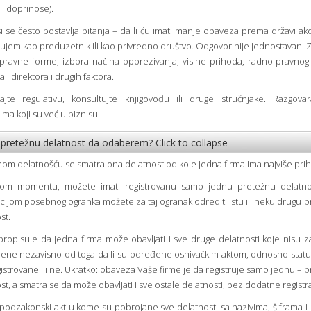
i doprinose).
i se često postavlja pitanja – da li ću imati manje obaveza prema državi a
ujem kao preduzetnik ili kao privredno društvo. Odgovor nije jednostavan. Z
pravne forme, izbora načina oporezivanja, visine prihoda, radno-pravnog
 i direktora i drugih faktora.
rajte regulativu, konsultujte knjigovođu ili druge stručnjake. Razgova
jima koji su već u biznisu.
 pretežnu delatnost da odaberem?
Click to collapse
om delatnošću se smatra ona delatnost od koje jedna firma ima najviše pri
om momentu, možete imati registrovanu samo jednu pretežnu delatno
acijom posebnog ogranka možete za taj ogranak odrediti istu ili neku drugu 
st.
ropisuje da jedna firma može obavljati i sve druge delatnosti koje nisu
ene nezavisno od toga da li su određene osnivačkim aktom, odnosno stat
egistrovane ili ne. Ukratko: obaveza Vaše firme je da registruje samo jednu – 
st, a smatra se da može obavljati i sve ostale delatnosti, bez dodatne registra
 podzakonski akt u kome su pobrojane sve delatnosti sa nazivima, šiframa i