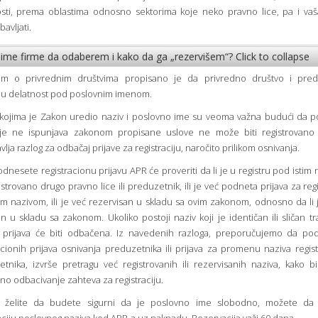
sti, prema oblastima odnosno sektorima koje neko pravno lice, pa i vaš
avljati.
 ime firme da odaberem i kako da ga „rezervišem“?
Click to collapse
m o privrednim društvima propisano je da privredno društvo i pred
ju delatnost pod poslovnim imenom.
 kojima je Zakon uredio naziv i poslovno ime su veoma važna budući da 
je ne ispunjava zakonom propisane uslove ne može biti registrovano 
vlja razlog za odbačaj prijave za registraciju, naročito prilikom osnivanja.
dnesete registracionu prijavu APR će proveriti da li je u registru pod istim
istrovano drugo pravno lice ili preduzetnik, ili je već podneta prijava za regi
im nazivom, ili je već rezervisan u skladu sa ovim zakonom, odnosno da li 
 u skladu sa zakonom. Ukoliko postoji naziv koji je identičan ili sličan 
, prijava će biti odbačena. Iz navedenih razloga, preporučujemo da pod
acionih prijava osnivanja preduzetnika ili prijava za promenu naziva regis
tnika, izvrše pretragu već registrovanih ili rezervisanih naziva, kako bi
no odbacivanje zahteva za registraciju.
o želite da budete sigurni da je poslovno ime slobodno, možete da i