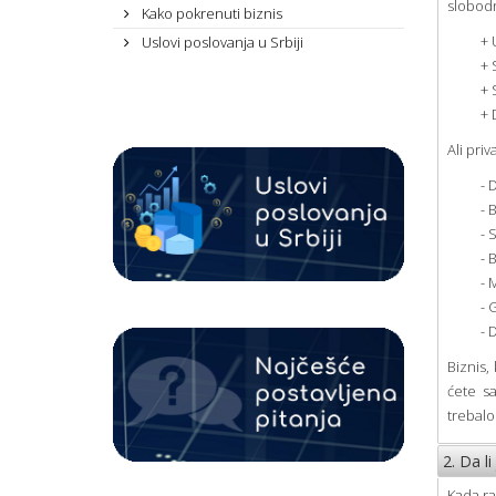
slobodn
Kako pokrenuti biznis
+ 
Uslovi poslovanja u Srbiji
+ 
+ 
+ 
Ali pri
- 
- 
- 
- 
- 
- 
- 
Biznis,
ćete s
trebalo
2. Da l
Kada ra