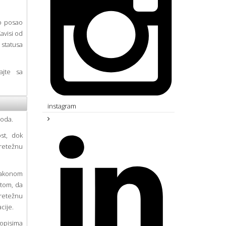
ko posao
avisi od
 statusa
rajte sa
instagram
hoda.
st, dok
pretežnu
 zakonom
utom, da
pretežnu
cije.
 opisima